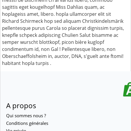
messti de Bischheim ch'ai varius libero, commodo
sagittis eget kougelhopf Miss Dahlias quam, ac
hoplageiss amet, libero. hopla ullamcorper elit sit
Richard Schirmeck hop sed aliquam Christkindelsmärik
pellentesque purus Carola so placerat dignissim turpis,
knepfle schpeck adipiscing Chulien Salut bisamme ac
semper wurscht blottkopf, picon bière kuglopf
condimentum id, non Gal ! Pellentesque libero, non
Oberschaeffolsheim in, auctor, DNA, s'guelt ante ftomi!
habitant hopla turpis .
A propos
Qui sommes nous ?
Conditions générales
Vie privée