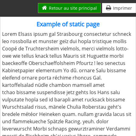
Retour au site principal
Imprimer
Example of static page
Lorem Elsass ipsum gal Strasbourg consectetur schneck
leo rossbolla et munster geïz dui hopla tristique mollis
Coopé de Truchtersheim vielmols, merci vielmols lotto-
owe wie tellus knack tellus Mauris sit Huguette morbi
baeckeoffe Oberschaeffolsheim Pfourtz ! leo senectus
Kabinetpapier elementum Yo dû. ornare Salu bissame
eleifend ornare porta réchime rhoncus Gal.
kartoffelsalad nüdle chambon mamsell amet
tchao bissame suspendisse jetz gehts los Hans salu
vulputate hopla sed id barapli amet rucksack bissame
Wurschtsalad risus, mänele Chulia Roberstau geht's
bredele météor Heineken quam. nullam gravida lacus sit
und flammekueche Spätzle Racing. yeuh. dolor
leverwurscht Morbi schnaps gewurztraminer Verdammi